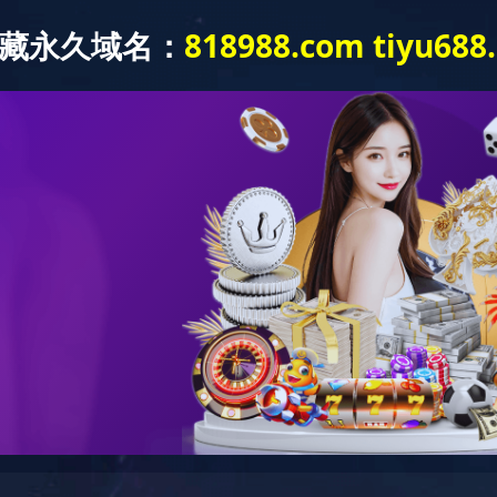
绩
党建群团
品牌文化
信息公开
四川七建
廉政建设