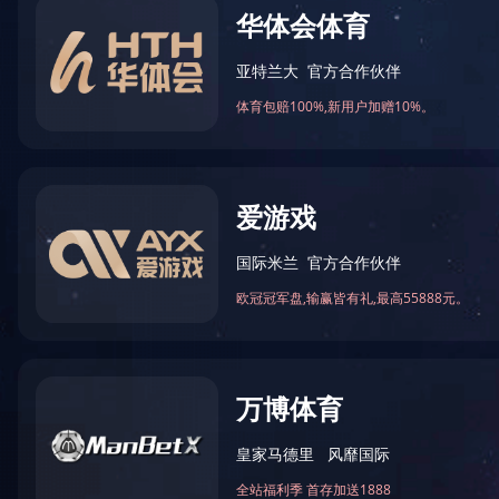
党风廉政建设
群团工作
四川

2
职工园地
铭纪

2
团队建设
清风
新闻推荐
更多>

2
节前

2
重点项目推荐
弘扬