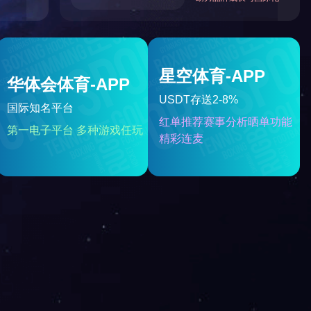
7
下一页
尾页