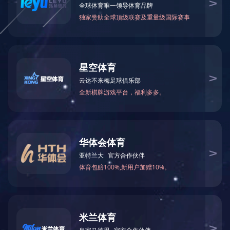



OA系统
项目管理系统
视频会议系统

邮件系统
联系电话：028-86536329 0838-2651561
电子邮箱：sc4j@sc4j.com
办公地址：成都市成华区龙绵街1666号青龙广场写字楼13层
注册地址：德阳市嘉陵江西路299号
蜀ICP备12004927号-1
华体会手机网页版
版权所有
网站设计：赛门仕博
开云网页版登录入口
|
半岛在线
|
米兰平台
|
开云官方网页版
|
华体网页版页面登录
|
韦德官方网站
|
九游在线官网j9
|
九游·体育
|
江南平台
|