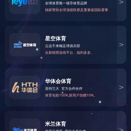



OA系统
项目管理系统
视频会议系统

邮件系统
联系电话：028-86536329 0838-2651561
电子邮箱：sc4j@sc4j.com
办公地址：成都市成华区龙绵街1666号青龙广场写字楼13层
注册地址：德阳市嘉陵江西路299号
蜀ICP备12004927号-1
华体会手机网页版
版权所有
网站设计：赛门仕博
开云网页版登录入口
|
半岛在线
|
米兰平台
|
开云官方网页版
|
华体网页版页面登录
|
韦德官方网站
|
九游在线官网j9
|
九游·体育
|
江南平台
|