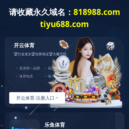
企业基本信息
企业社会责任
企业重大事项
企业通知公告
企业通知公告
四川省第十六建筑工程有限公司红花郎等32个品类酒水采购招标任务中标候选人结果公示
2025-05-28



OA系统
项目管理系统
视频会议系统

邮件系统
联系电话：028-86536329 0838-2651561