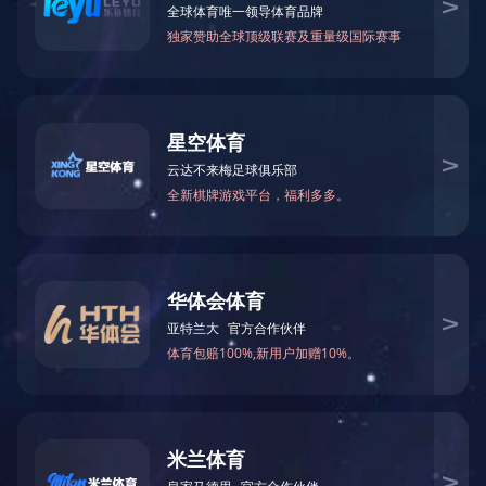

邮件系统
联系电话：028-86536329 0838-2651561
电子邮箱：sc4j@sc4j.com
办公地址：成都市成华区龙绵街1666号青龙广场写字楼13层
注册地址：德阳市嘉陵江西路299号
蜀ICP备12004927号-1
华体会手机网页版
版权所有
网站设计：赛门仕博
开云网页版登录入口
|
半岛在线
|
米兰平台
|
开云官方网页版
|
华体网页版页面登录
|
韦德官方网站
|
九游在线官网j9
|
九游·体育
|
江南平台
|