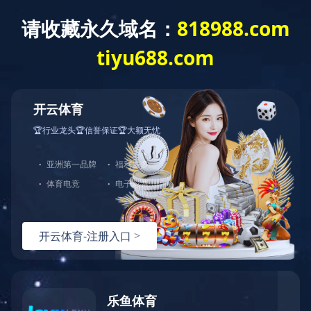
企业基本信息
企业社会责任
企业重大事项
通知公告
企业重大事项
华体会手机网页版关于唐建任职的通知
2022-09-29
华体会手机网页版关于倪星鸿、刘小英任职的通知
2022-09-29
华体会手机网页版关于罗骥任职的通知
2022-09-29



OA系统
项目管理系统
视频会议系统