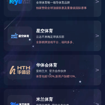
注册地址：德阳市嘉陵江西路299号
蜀ICP备12004927号-1
华体会手机网页版
版权所有
网站设计：赛门仕博
开云网页版登录入口
|
半岛在线
|
米兰平台
|
开云官方网页版
|
华体网页版页面登录
|
韦德官方网站
|
九游在线官网j9
|
九游·体育
|
江南平台
|