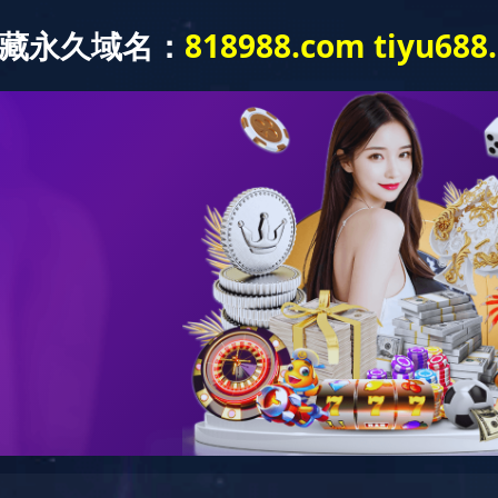
绩
党建群团
品牌文化
信息公开
四川七建
建设