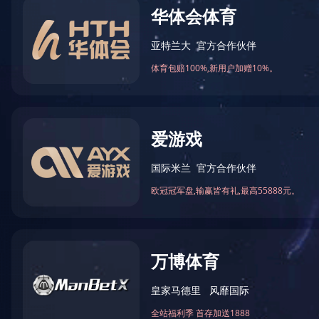
党风廉政建设
群团工作
清
职工园地
团队建设
浏览次数
新闻推荐
更多>
能健
重点项目推荐
公司