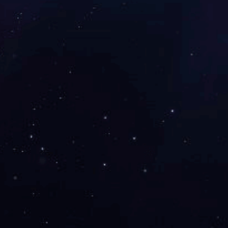



OA系统
项目管理系统
视频会议系统
联系电话：028-86536329 0838-265156
电子邮箱：sc4j@sc4j.com
办公地址：成都市成华区龙绵街1666号青
注册地址：德阳市嘉陵江西路299号
蜀ICP备12004927号-1
开云网页版登录入口
|
半岛在线
|
米兰平台
|
开云官方网页版
|
华体网页版页面登录
|