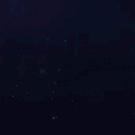

邮件系统
1
龙广场写字楼13层
韦德官方网站
|
九游在线官网j9
|
九游·体育
|
江南平台
|