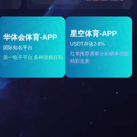
风馆
。
观了
“先贤家风”“红色家风”“当代家
、影像、场景故事等多种载体感受老一
正己等方面的格言和生动故事
。
其
家风家教的发展脉
领悟了新时代家风
家风成果，从优秀家风文化中汲取养
港湾”。
党支部还举行了集体重温入党誓词活
一步坚定了理想信念，强化了使命担
中学习”两个阶段，第二工程公司和安
党积极分子
共
40余人参加。
下午，安