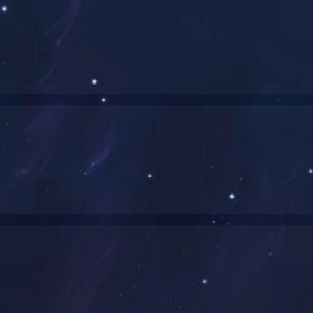
风相伴，与廉同行——第二工程公
党支部联合开展“七一”
发布日期：2025年06月26日 10:06
来源：安装
：4168
习近平总书记曾指出，
“家庭和睦、家教良好、家
康发展”，
为了
进一步增强党员的廉洁意识，推动
党总支与安装工程公司党支部联合开展
了一场以