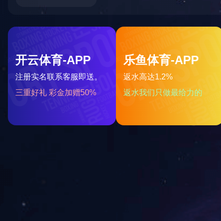
一
”
党
教”
辈无
中，
家教
分、
动，
当。
装
工