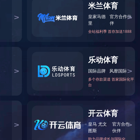
司党总支、安装工程公司
主题党日活动
工程公司
文章类型 :



分享：
风端正，子女才能健康成长，社会才
清廉家风建设。
6
月
26
日，第
二
工程
“清风相伴，与廉同行”
为主题
的
“
七