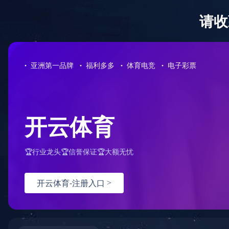
华体会（中
企业概况
新闻资讯
公司业
国）
党建群团
PARTY REGIMENT
党的建设
党的