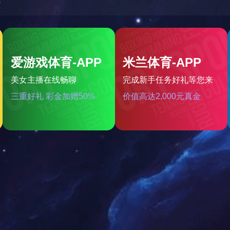
日活动
，
一起走进了位于成都市新都区的天府家
跟随讲解员的步伐，
大家按照时间轴主线
依次参
“时代新家”四个主展厅。通过图片、展板、实物
产阶级革命家以及古代先贤们治家教子、修身
“先贤家风”展厅以家文化起源为引，梳理了中国
的内涵。
通过参观，大家真切感受到了不同年代和阶段的
接受教育，纷纷表示要切实守护好家庭这片“廉洁
参观后，第二工程公司党总支、安装工程公司
让现场的党员们再次接受深刻的党性教育，进
本次主题党日活动分为
“上午现场教学、下午集
程公司全体正式党员、预备党员、发展对象、入