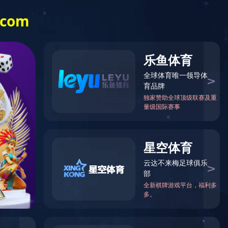
旌诚置业
达州华西
华体会（中国）>
党建群团>
党的建设