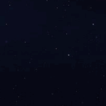
华体会手机网页版
版权所有
网站设计：赛门仕博